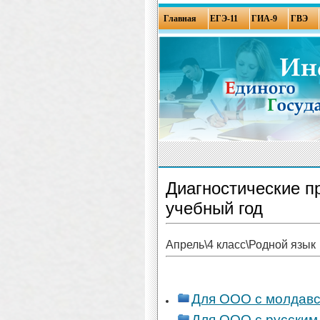
Главная
ЕГЭ-11
ГИА-9
ГВЭ
Диагностические п
учебный год
Апрель\4 класс\Родной язык
Для ООО с молдавс
Для ООО с русским