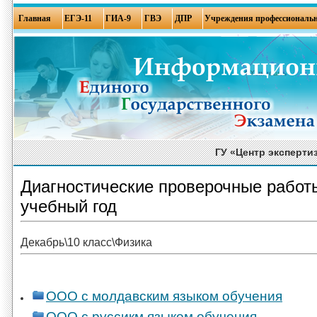
Главная
ЕГЭ-11
ГИА-9
ГВЭ
ДПР
Учреждения профессиональн
ГУ «Центр эксперти
Диагностические проверочные работы
учебный год
Декабрь\10 класс\Физика
ООО с молдавским языком обучения
ООО с руссикм языком обучения