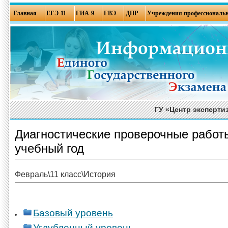
Главная
ЕГЭ-11
ГИА-9
ГВЭ
ДПР
Учреждения профессиональн
ГУ «Центр эксперти
Диагностические проверочные работы
учебный год
Февраль\11 класс\История
Базовый уровень
Углубленный уровень