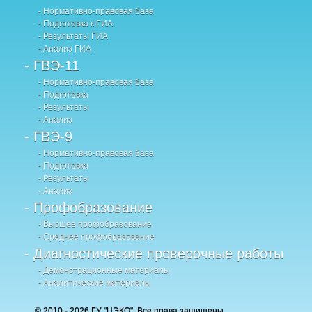
- Нормативно-правовая база
- Подготовка к ГИА
- Результаты ГИА
- Анализ ГИА
- ГВЭ-11
- Нормативно-правовая база
- Подготовка
- Результаты
- Анализ
- ГВЭ-9
- Нормативно-правовая база
- Подготовка
- Результаты
- Анализ
- Профобразование
- Высшее профобразование
- Среднее профобразование
- Диагностические проверочные работы
- Демонстрационные материалы
- Аналитические материалы
© 2010 - 2026 ГУ "ЦЭКО". Все права защищены.